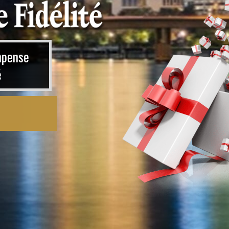
mpense
é